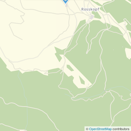
©
OpenStreetMap
contributors