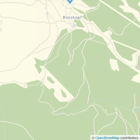
©
OpenStreetMap
contributors