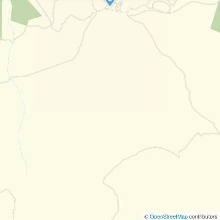
©
OpenStreetMap
contributors