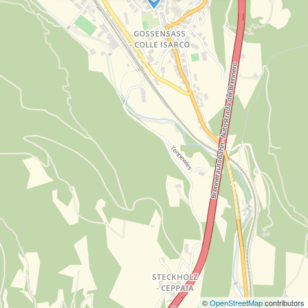
©
OpenStreetMap
contributors