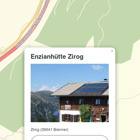
×
Enzianhütte Zirog
Zirog (39041 Brenner)