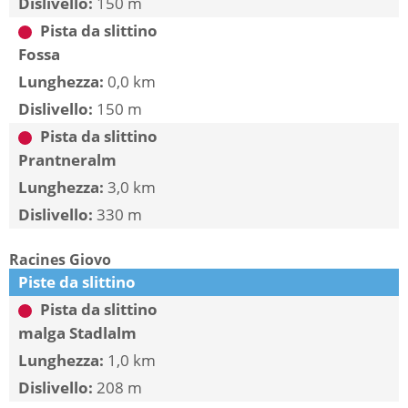
Dislivello:
150 m
Pista da slittino
Fossa
Lunghezza:
0,0 km
Dislivello:
150 m
Pista da slittino
Prantneralm
Lunghezza:
3,0 km
Dislivello:
330 m
Racines Giovo
Piste da slittino
Pista da slittino
malga Stadlalm
Lunghezza:
1,0 km
Dislivello:
208 m