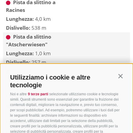
Pista da slittino a
Racines
Lunghezza:
4,0 km
Dislivello:
538 m
Pista da slittino
"Atscherwiesen"
Lunghezza:
1,0 km
Dislivello:
257 m
Pista da slittino
Utilizziamo i cookie e altre
Contin
"Tonnerboden"
tecnologie
Lunghezza:
0,0 km
Noi e altre
9 terze parti
selezionate utilizziamo cookie e tecnologie
Dislivello:
82 m
simili. Questi strumenti sono essenziali per garantire la fruizione dei
Pista da slittino
contenuti digitali, migliorare la navigazione e, previo tuo consenso,
per scopi pubblicitari. Ad esempio, potremmo utilizzare i tuoi dati per
malga Wurzeralm
le seguenti finalità: archiviare informazioni su dispositivo e/o
Lunghezza:
2,0 km
accedervi, utilizzare dati limitati per la selezione della pubblicità,
creare profili per la pubblicità personalizzata, utilizzare profili per la
Dislivello:
383 m
selezione di pubblicità personalizzata, creare profili per la