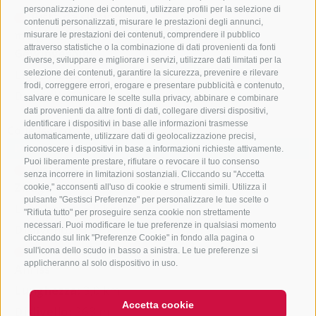
personalizzazione dei contenuti, utilizzare profili per la selezione di
Pista da slittino
contenuti personalizzati, misurare le prestazioni degli annunci,
malga Untere
misurare le prestazioni dei contenuti, comprendere il pubblico
attraverso statistiche o la combinazione di dati provenienti da fonti
Gewingesalm
diverse, sviluppare e migliorare i servizi, utilizzare dati limitati per la
Lunghezza:
4,0 km
selezione dei contenuti, garantire la sicurezza, prevenire e rilevare
frodi, correggere errori, erogare e presentare pubblicità e contenuto,
Dislivello:
368 m
salvare e comunicare le scelte sulla privacy, abbinare e combinare
dati provenienti da altre fonti di dati, collegare diversi dispositivi,
identificare i dispositivi in base alle informazioni trasmesse
Colle Isarco
automaticamente, utilizzare dati di geolocalizzazione precisi,
Piste da slittino
riconoscere i dispositivi in base a informazioni richieste attivamente.
Puoi liberamente prestare, rifiutare o revocare il tuo consenso
Pista da slittino
senza incorrere in limitazioni sostanziali. Cliccando su "Accetta
Zirago
cookie," acconsenti all'uso di cookie e strumenti simili. Utilizza il
pulsante "Gestisci Preferenze" per personalizzare le tue scelte o
Lunghezza:
5,0 km
"Rifiuta tutto" per proseguire senza cookie non strettamente
necessari. Puoi modificare le tue preferenze in qualsiasi momento
Dislivello:
517 m
cliccando sul link "Preferenze Cookie" in fondo alla pagina o
Pista da slittino
sull'icona dello scudo in basso a sinistra. Le tue preferenze si
applicheranno al solo dispositivo in uso.
Allriss
Lunghezza:
3,0 km
Accetta cookie
Dislivello:
268 m